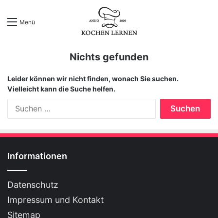
Menü
Nichts gefunden
Leider können wir nicht finden, wonach Sie suchen.
Vielleicht kann die Suche helfen.
S
u
c
h
e
n
Informationen
n
a
Datenschutz
c
h
Impressum und Kontakt
:
Sitemap