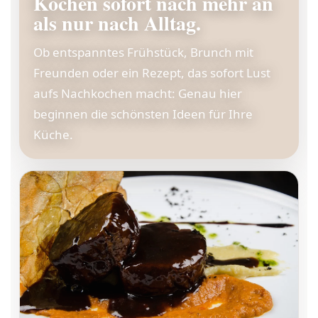
Kochen sofort nach mehr an
als nur nach Alltag.
Ob entspanntes Frühstück, Brunch mit
Freunden oder ein Rezept, das sofort Lust
aufs Nachkochen macht: Genau hier
beginnen die schönsten Ideen für Ihre
Küche.