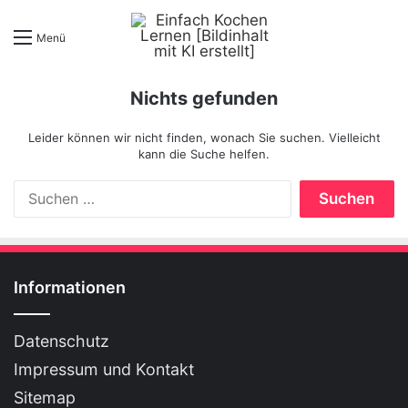
Menü
Nichts gefunden
Leider können wir nicht finden, wonach Sie suchen. Vielleicht
kann die Suche helfen.
S
u
c
h
e
n
Informationen
n
a
Datenschutz
c
h
Impressum und Kontakt
:
Sitemap