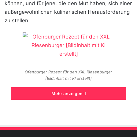
können, und für jene, die den Mut haben, sich einer
außergewöhnlichen kulinarischen Herausforderung
zu stellen.
Ofenburger Rezept für den XXL Riesenburger
[Bildinhalt mit KI erstellt]
Mehr anzeigen
Unser XXL Riesenburger ist mehr als nur ein
einfacher Burger. Es ist eine kulinarische Reise, die
mit jedem Bissen neue Aromen offenbart. Von den
hausgemachten Burgerbrötchen bis hin zur
pikanten Füllung – jedes Element dieses Rezepts