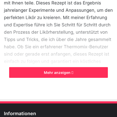
mit Ihnen teile. Dieses Rezept ist das Ergebnis
jahrelanger Experimente und Anpassungen, um den
perfekten Likör zu kreieren. Mit meiner Erfahrung
und Expertise führe ich Sie Schritt für Schritt durch
den Prozess der Likörherstellung, unterstützt von
Tipps und Tricks, die ich über die Jahre gesammelt
habe. Ob Sie ein erfahrener Thermomix-Benutzer
sind oder gerade erst anfangen, dieses Rezept ist
einfach zu folgen und garantiert ein köstliches
Ergebnis. Bereiten Sie sich darauf vor, einen
Mehr anzeigen
Johannisbeerlikör zu kreieren, der nicht nur
fantastisch schmeckt, sondern auch Ihre Gäste
beeindrucken wird.
Informationen