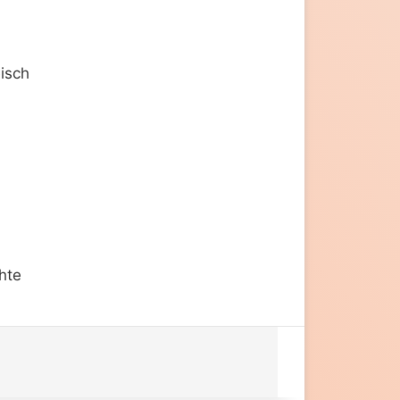
eisch
hte